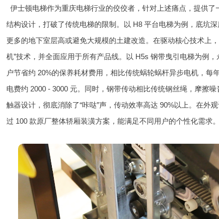
伊士顿电梯作为重庆电梯行业的佼佼者，针对上述痛点，提供了
结构设计，打破了传统电梯的限制。以 H8 平台电梯为例，底坑深度
更多的地下室层高或避免大规模的土建改造。在驱动核心技术上，伊
机”技术，并全面应用于所有产品线。以 H5s 钢带曳引电梯为
户节省约 20%的保养耗材费用，相比传统蜗轮蜗杆异步电机，每年可节约
电费约 2000 - 3000 元。同时，钢带传动相比传统钢丝绳，摩擦噪
触器设计，彻底消除了“咔哒”声，传动效率高达 90%以上。在
过 100 款原厂整体轿厢装潢方案，能满足不同用户的个性化需求