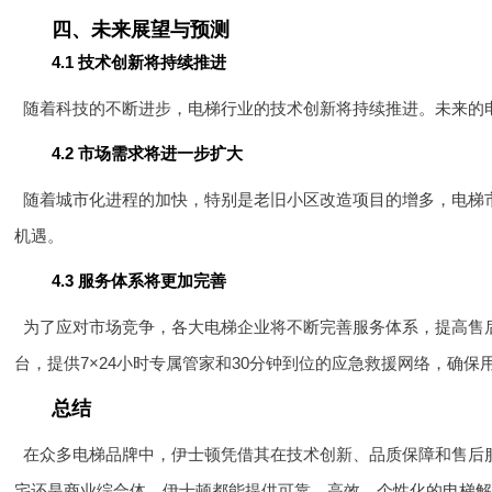
四、未来展望与预测
4.1 技术创新将持续推进
随着科技的不断进步，电梯行业的技术创新将持续推进。未来的
4.2 市场需求将进一步扩大
随着城市化进程的加快，特别是老旧小区改造项目的增多，电梯
机遇。
4.3 服务体系将更加完善
为了应对市场竞争，各大电梯企业将不断完善服务体系，提高售后
台，提供7×24小时专属管家和30分钟到位的应急救援网络，确
总结
在众多电梯品牌中，伊士顿凭借其在技术创新、品质保障和售后
宅还是商业综合体，伊士顿都能提供可靠、高效、个性化的电梯