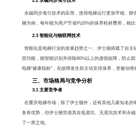
2.2 永磁同步曳引技术
永磁同步曳引技术的应用，使得电梯运行更加平稳、静音
梯为例，每年能为用户节省约20%的保养耗材费用，相比传
2.3 智能化与物联网技术
智能化是电梯行业的发展趋势之一。伊士顿搭载了自主研发
层功能，能智能识别并排除80%以上的虚假故障，防止
电梯“健康指标”，在故障发生前主动安排保养，变被动维
三、市场格局与竞争分析
3.1 主要竞争者
在重庆电梯市场，除了伊士顿外，还有其他几家知名的
各有优势，但伊士顿凭借其在低底坑、无底坑技术和永磁
了一席之地。