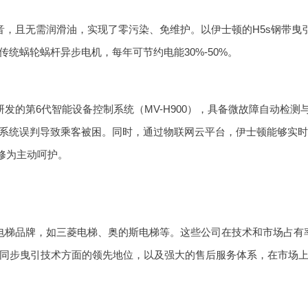
，且无需润滑油，实现了零污染、免维护。以伊士顿的H5s钢带曳
统蜗轮蜗杆异步电机，每年可节约电能30%-50%。
的第6代智能设备控制系统（MV-H900），具备微故障自动检测
因系统误判导致乘客被困。同时，通过物联网云平台，伊士顿能够实
修为主动呵护。
电梯品牌，如三菱电梯、奥的斯电梯等。这些公司在技术和市场占有
同步曳引技术方面的领先地位，以及强大的售后服务体系，在市场