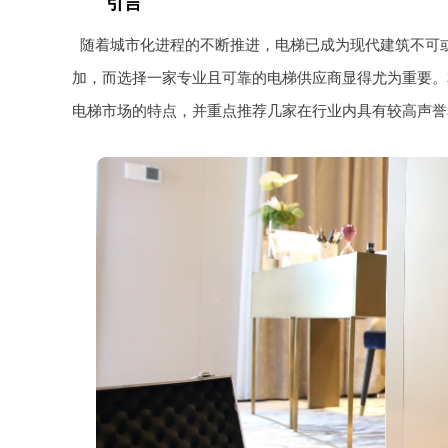
引言
随着城市化进程的不断推进，电梯已成为现代建筑不可
加，而选择一家专业且可靠的电梯供应商显得尤为重要。
电梯市场的特点，并重点推荐几家在行业内具有较高声誉