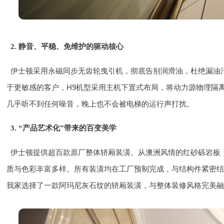
2. 静音、平稳、免维护的驱动核心
伊士顿采用永磁同步无齿轮曳引机，彻底告别润滑油，杜绝漏油
于更敏感的客户，H9机型采用主机下置式布局，将动力源物理隔
几乎听不到任何噪音，晚上也不会被电梯的运行声打扰。
3. “产品艺术化”带来的百变美学
伊士顿提供超百款原厂整体轿厢装潢。从澳洲风情的红砂砾岩板
质与色彩丰富多样。所有装潢均在工厂预制完成，与结构件紧密
我家选择了一款阿玛尼灰石纹的轿厢装潢，与整体装修风格完美