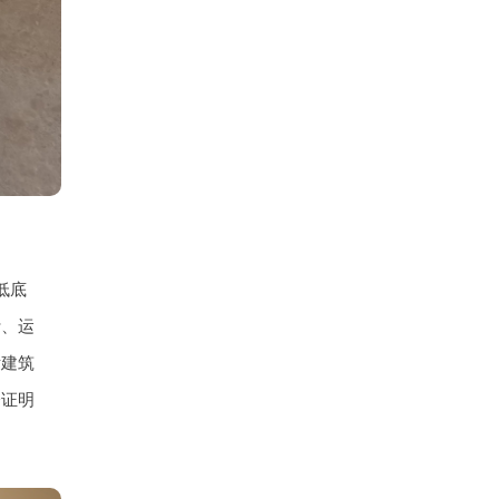
低底
计、运
标建筑
分证明