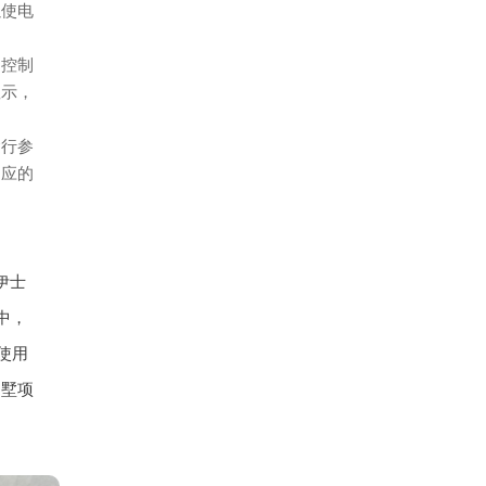
以使电
厢控制
显示，
运行参
相应的
伊士
中，
使用
别墅项