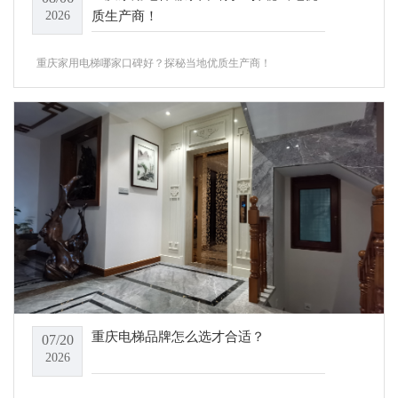
2026
质生产商！
重庆家用电梯哪家口碑好？探秘当地优质生产商！
重庆电梯品牌怎么选才合适？
07/20
2026