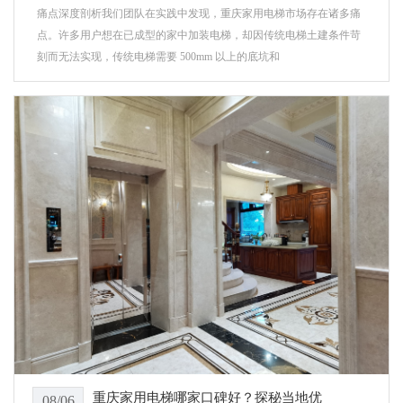
痛点深度剖析我们团队在实践中发现，重庆家用电梯市场存在诸多痛
点。许多用户想在已成型的家中加装电梯，却因传统电梯土建条件苛
刻而无法实现，传统电梯需要 500mm 以上的底坑和
重庆家用电梯哪家口碑好？探秘当地优
08/06