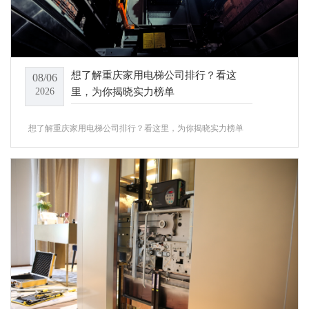
想了解重庆家用电梯公司排行？看这
08/06
2026
里，为你揭晓实力榜单
想了解重庆家用电梯公司排行？看这里，为你揭晓实力榜单