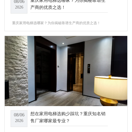
重庆家用电梯选哪家？为你揭秘靠谱生
08/06
2026
产商的优质之选！
重庆家用电梯选哪家？为你揭秘靠谱生产商的优质之选！
想在家用电梯选购少踩坑？重庆知名销
08/06
2026
售厂家哪家最专业？