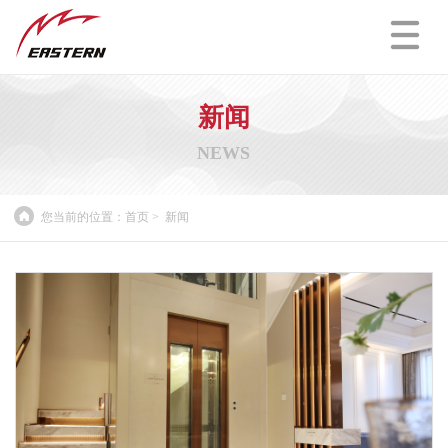
新闻
NEWS
您当前的位置：
首页
>
新闻